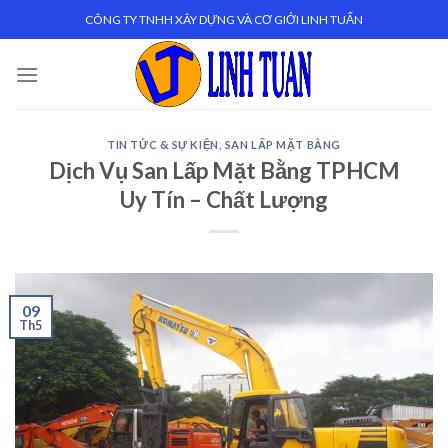
Skip
CÔNG TY TNHH XÂY DỰNG VÀ CƠ GIỚI LINH TUẤN
to
content
TIN TỨC & SỰ KIỆN
,
SAN LẤP MẶT BẰNG
Dịch Vụ San Lấp Mặt Bằng TPHCM
Uy Tín – Chất Lượng
09
Th5