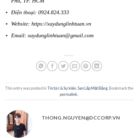
Phú, TP. HCM
Điện thoại: 0924.824.333
Website:
https://xaydunglinhtuan.vn
Email: xaydunglinhtuan@gmail.com
This entry was posted in
Tin tức & Sự kiện
,
San Lấp Mặt Bằng
. Bookmark the
permalink
.
THONG.NGUYEN@DCCORP.VN