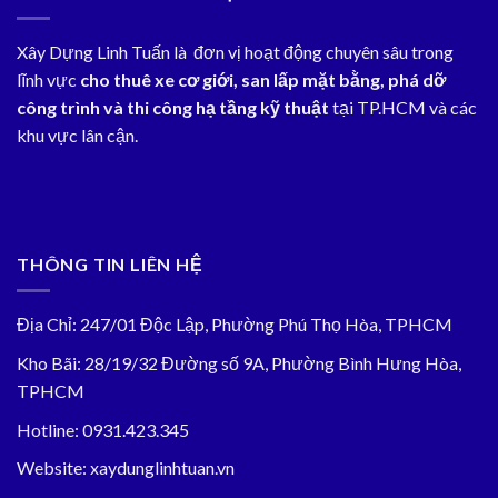
Trọn
Gói
Xây Dựng Linh Tuấn là đơn vị hoạt động chuyên sâu trong
từ
1,8tr/md
lĩnh vực
cho thuê xe cơ giới, san lấp mặt bằng, phá dỡ
công trình và thi công hạ tầng kỹ thuật
tại TP.HCM và các
khu vực lân cận.
THÔNG TIN LIÊN HỆ
Địa Chỉ: 247/01 Độc Lập, Phường Phú Thọ Hòa, TPHCM
Kho Bãi: 28/19/32 Đường số 9A, Phường Bình Hưng Hòa,
TPHCM
Hotline: 0931.423.345
Website: xaydunglinhtuan.vn