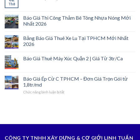
Th8
Báo Giá Thi Công Thảm Bê Tông Nhựa Nóng Mới
Nhất 2026
Bảng Báo Giá Thuê Xe Lu Tại TPHCM Mới Nhất
2026
Báo Giá Thuê Máy Xúc Quận 2 | Giá Từ 3tr/Ca
Báo Giá Ép Cừ C TPHCM – Đơn Giá Trọn Gói từ
1,8tr/md
ở
Chức năng bình luận bị tắt
Báo
Giá
Ép
Cừ
C
TPHCM
–
Đơn
CÔNG TY TNHH XÂY DỰNG & CƠ GIỚI LINH TUẤN
Giá