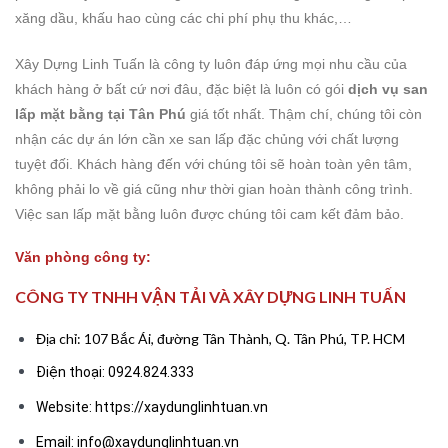
xăng dầu, khấu hao cùng các chi phí phụ thu khác,…
Xây Dựng Linh Tuấn là công ty luôn đáp ứng mọi nhu cầu của
khách hàng ở bất cứ nơi đâu, đặc biệt là luôn có gói
dịch vụ san
lấp mặt bằng tại Tân Phú
giá tốt nhất. Thậm chí, chúng tôi còn
nhận các dự án lớn cần xe san lấp đặc chủng với chất lượng
tuyệt đối. Khách hàng đến với chúng tôi sẽ hoàn toàn yên tâm,
không phải lo về giá cũng như thời gian hoàn thành công trình.
Việc san lấp mặt bằng luôn được chúng tôi cam kết đảm bảo.
Văn phòng công ty:
CÔNG TY TNHH VẬN TẢI VÀ XÂY DỰNG LINH TUẤN
Địa chỉ: 107 Bắc Ái, đường Tân Thành, Q. Tân Phú, TP. HCM
Điện thoại: 0924.824.333
Website:
https://xaydunglinhtuan.vn
Email: info@xaydunglinhtuan.vn