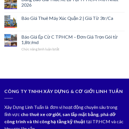
2026
Báo Giá Thuê Máy Xúc Quận 2 | Giá Từ 3tr/Ca
Báo Giá Ép Cừ C TPHCM – Đơn Giá Trọn Gói từ
1,8tr/md
ở
Chức năng bình luận bị tắt
Báo
Giá
Ép
Cừ
C
TPHCM
–
Đơn
CÔNG TY TNHH XÂY DỰNG & CƠ GIỚI LINH TUẤN
Giá
Trọn
Gói
Xây Dựng Linh Tuấn là đơn vị hoạt động chuyên sâu trong
từ
1,8tr/md
lĩnh vực
cho thuê xe cơ giới, san lấp mặt bằng, phá dỡ
công trình và thi công hạ tầng kỹ thuật
tại TP.HCM và các
khu vực lân cận.