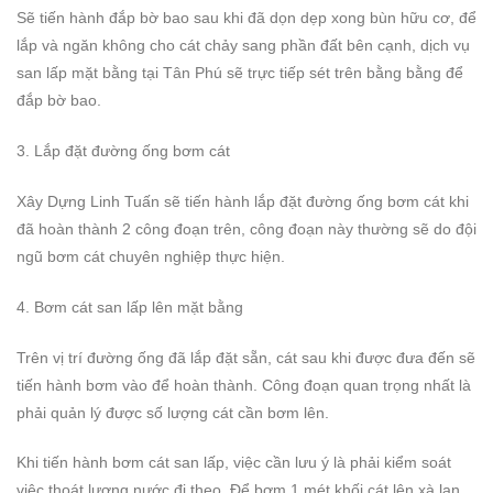
Sẽ tiến hành đắp bờ bao sau khi đã dọn dẹp xong bùn hữu cơ, để
lắp và ngăn không cho cát chảy sang phần đất bên cạnh, dịch vụ
san lấp mặt bằng tại Tân Phú sẽ trực tiếp sét trên bằng bằng để
đắp bờ bao.
3. Lắp đặt đường ống bơm cát
Xây Dựng Linh Tuấn sẽ tiến hành lắp đặt đường ống bơm cát khi
đã hoàn thành 2 công đoạn trên, công đoạn này thường sẽ do đội
ngũ bơm cát chuyên nghiệp thực hiện.
4. Bơm cát san lấp lên mặt bằng
Trên vị trí đường ống đã lắp đặt sẵn, cát sau khi được đưa đến sẽ
tiến hành bơm vào để hoàn thành. Công đoạn quan trọng nhất là
phải quản lý được số lượng cát cần bơm lên.
Khi tiến hành bơm cát san lấp, việc cần lưu ý là phải kiểm soát
việc thoát lượng nước đi theo. Để bơm 1 mét khối cát lên xà lan