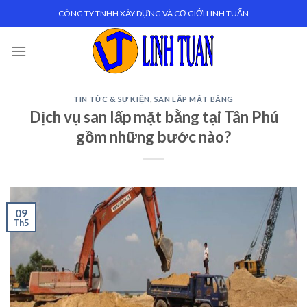
Skip
CÔNG TY TNHH XÂY DỰNG VÀ CƠ GIỚI LINH TUẤN
to
content
TIN TỨC & SỰ KIỆN
,
SAN LẤP MẶT BẰNG
Dịch vụ san lấp mặt bằng tại Tân Phú
gồm những bước nào?
09
Th5