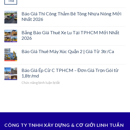
Th8
Báo Giá Thi Công Thảm Bê Tông Nhựa Nóng Mới
Nhất 2026
Bảng Báo Giá Thuê Xe Lu Tại TPHCM Mới Nhất
2026
Báo Giá Thuê Máy Xúc Quận 2 | Giá Từ 3tr/Ca
Báo Giá Ép Cừ C TPHCM – Đơn Giá Trọn Gói từ
1,8tr/md
ở
Chức năng bình luận bị tắt
Báo
Giá
Ép
Cừ
C
TPHCM
–
Đơn
CÔNG TY TNHH XÂY DỰNG & CƠ GIỚI LINH TUẤN
Giá