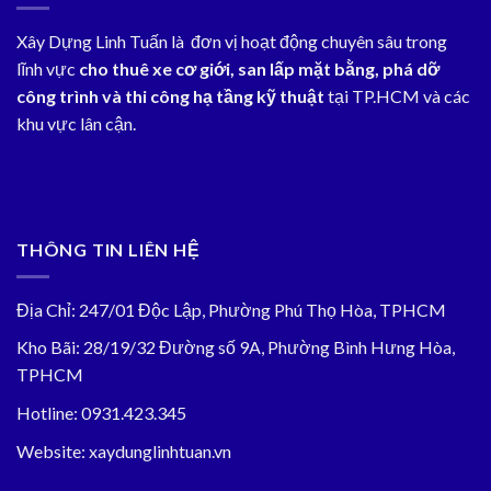
Trọn
Gói
Xây Dựng Linh Tuấn là đơn vị hoạt động chuyên sâu trong
từ
1,8tr/md
lĩnh vực
cho thuê xe cơ giới, san lấp mặt bằng, phá dỡ
công trình và thi công hạ tầng kỹ thuật
tại TP.HCM và các
khu vực lân cận.
THÔNG TIN LIÊN HỆ
Địa Chỉ: 247/01 Độc Lập, Phường Phú Thọ Hòa, TPHCM
Kho Bãi: 28/19/32 Đường số 9A, Phường Bình Hưng Hòa,
TPHCM
Hotline: 0931.423.345
Website: xaydunglinhtuan.vn