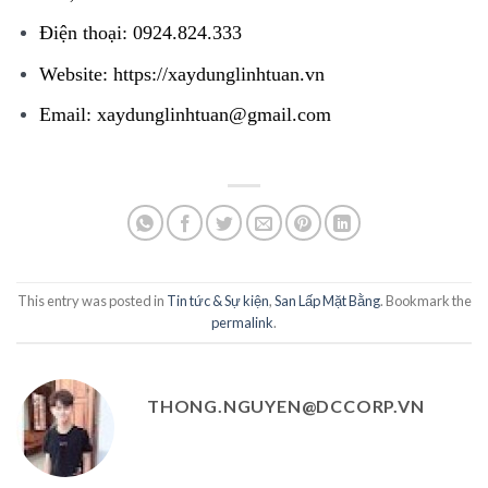
Điện thoại: 0924.824.333
Website:
https://xaydunglinhtuan.vn
Email: xaydunglinhtuan@gmail.com
This entry was posted in
Tin tức & Sự kiện
,
San Lấp Mặt Bằng
. Bookmark the
permalink
.
THONG.NGUYEN@DCCORP.VN