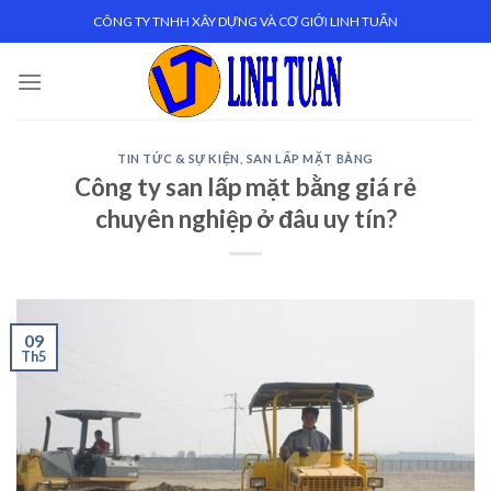
Skip
CÔNG TY TNHH XÂY DỰNG VÀ CƠ GIỚI LINH TUẤN
to
content
TIN TỨC & SỰ KIỆN
,
SAN LẤP MẶT BẰNG
Công ty san lấp mặt bằng giá rẻ
chuyên nghiệp ở đâu uy tín?
09
Th5