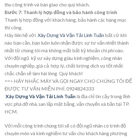
thu công trình và bàn giao cho quý khách.
Bước 7: Thanh lý hợp đồng và bảo hành công trình
Thanh lý hợp đồng với khách hàng, bảo hành các hạng mục
thi công.
Hãy liên hệ với
Xây Dựng Và Vận Tải Linh Tuấn
bất cứ khi
nào bạn cần, bạn luôn luôn nhận được sự tư vấn nhiệt thành
nhất từ chúng tôi mà không mất bất kỳ khoản chi phí nào.
Với đội ngũ kỹ sư xây dựng giàu kinh nghiệm, công nhân
chuyên nghiệp, giá cả hợp lý, chất lượng dịch vụ tốt nhất
chắc chắn sẽ làm hài lòng Quý khách!
==> HÃY NHẤC MÁY VÀ GỌI NGAY CHO CHÚNG TÔI ĐỂ
ĐƯỢC TƯ VẤN MIỄN PHÍ. 0924824333
Xây Dựng Và Vận Tải Linh Tuấn
là địa chỉ tin cậy trong lĩnh
vực phá dỡ nhà, san lấp mặt bằng, vận chuyển xà bần tại TP.
HCM.
Với mỗi công trình chúng tôi sẽ có đội ngũ nhân có trình độ
chuyên môn và kinh nghiệm tư vấn cho khách hàng phương